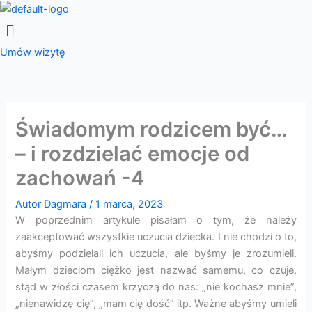
Przejdź
Menu
do
treści
Umów wizytę
Świadomym rodzicem być…
– i rozdzielać emocje od
zachowań -4
Autor
Dagmara
/
1 marca, 2023
W poprzednim artykule pisałam o tym, że należy
zaakceptować wszystkie uczucia dziecka. I nie chodzi o to,
abyśmy podzielali ich uczucia, ale byśmy je zrozumieli.
Małym dzieciom ciężko jest nazwać samemu, co czuje,
stąd w złości czasem krzyczą do nas: „nie kochasz mnie”,
„nienawidzę cię”, „mam cię dość” itp. Ważne abyśmy umieli