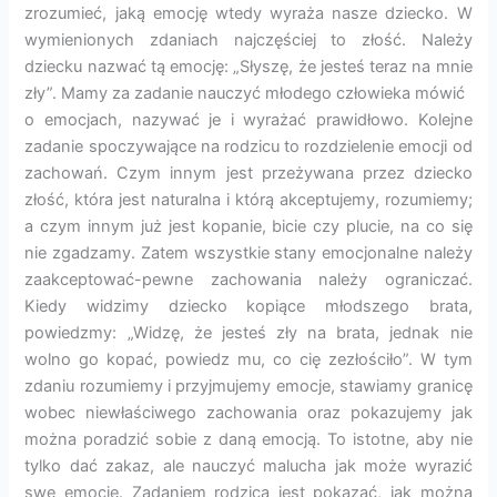
zrozumieć, jaką emocję wtedy wyraża nasze dziecko. W
wymienionych zdaniach najczęściej to złość. Należy
dziecku nazwać tą emocję: „Słyszę, że jesteś teraz na mnie
zły”. Mamy za zadanie nauczyć młodego człowieka mówić
o emocjach, nazywać je i wyrażać prawidłowo. Kolejne
zadanie spoczywające na rodzicu to rozdzielenie emocji od
zachowań. Czym innym jest przeżywana przez dziecko
złość, która jest naturalna i którą akceptujemy, rozumiemy;
a czym innym już jest kopanie, bicie czy plucie, na co się
nie zgadzamy. Zatem wszystkie stany emocjonalne należy
zaakceptować-pewne zachowania należy ograniczać.
Kiedy widzimy dziecko kopiące młodszego brata,
powiedzmy: „Widzę, że jesteś zły na brata, jednak nie
wolno go kopać, powiedz mu, co cię zezłościło”. W tym
zdaniu rozumiemy i przyjmujemy emocje, stawiamy granicę
wobec niewłaściwego zachowania oraz pokazujemy jak
można poradzić sobie z daną emocją. To istotne, aby nie
tylko dać zakaz, ale nauczyć malucha jak może wyrazić
swe emocje. Zadaniem rodzica jest pokazać, jak można