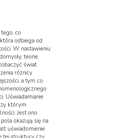
 tego, co
 która odbiega od
ości. W nastawieniu
omysły, teorie.
zobaczyć świat
zenia różnicy
jszości, a tym co
fenomenologicznego
ci. Uświadamianie
rzy którym
ności. Jest ono
pola okazują się na
alt uświadomienie
tej struktury czy