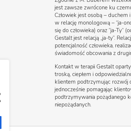
Zgodnie z M. Buberem wszelkie 
jest zawsze zwrócone ku czemuś
Człowiek jest osobą – duchem 
w relację monologową – “ja-ono”
się do człowieka) oraz ”ja-Ty” (
Gestalt jest relacją „ja-ty”. Rel
potencjalność człowieka, realiza
świadomość obcowania z drugi
Kontakt w terapii Gestalt opart
troską, ciepłem i odpowiedzialn
klientem podtrzymując rozwój dia
jednocześnie pomagając kliento
h
podtrzymywania pożądanego kon
a
niepożądanych.