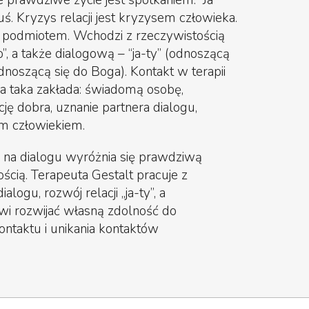
prawdziwe życie jest spotkaniem. “Ja”
. Kryzys relacji jest kryzysem człowieka.
i podmiotem. Wchodzi z rzeczywistością
, a także dialogową – “ja-ty” (odnoszącą
odnoszącą się do Boga). Kontakt w terapii
acja taka zakłada: świadomą osobę,
cję dobra, uznanie partnera dialogu,
m człowiekiem.
y na dialogu wyróżnia się prawdziwą
ością. Terapeuta Gestalt pracuje z
logu, rozwój relacji „ja-ty”, a
wi rozwijać własną zdolność do
taktu i unikania kontaktów