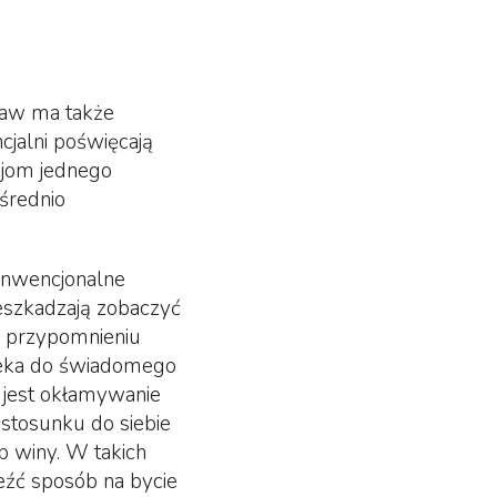
staw ma także
jalni poświęcają
cjom jednego
ośrednio
konwencjonalne
eszkadzają zobaczyć
zy przypomnieniu
wieka do świadomego
 jest okłamywanie
stosunku do siebie
b winy. W takich
eźć sposób na bycie