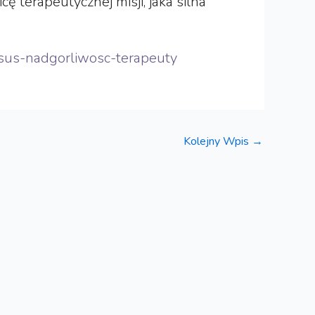
ę terapeutycznej misji, jaka silna
ersus-nadgorliwosc-terapeuty
Kolejny Wpis
→