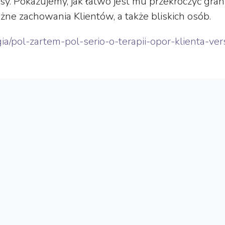
y. Pokazujemy, jak łatwo jest mu przekroczyć granic
żne zachowania Klientów, a także bliskich osób.
ogia/pol-zartem-pol-serio-o-terapii-opor-klienta-v