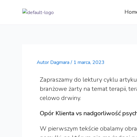
Przejdź
do
Hom
treści
Autor
Dagmara
/
1 marca, 2023
Zapraszamy do lektury cyklu artykuł
branżowe żarty na temat terapii, te
celowo drwiny.
Opór Klienta vs nadgorliwość psyc
W pierwszym tekście obalamy obraz