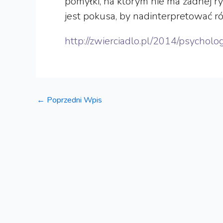
pomyłki, na którym nie ma żadnej rys
jest pokusa, by nadinterpretować ró
http://zwierciadlo.pl/2014/psychol
←
Poprzedni Wpis