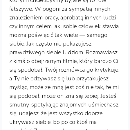
którymi chcielibyśmy by, ale są to role
fałszywe. W pogoni za sympatią innych,
znalezieniem pracy, aprobatą innych ludzi
czy innym celem jaki sobie człowiek stawia
można poświęcić tak wiele — samego
siebie. Jak często nie pokazujesz
prawdziwego siebie ludziom. Rozmawiasz
z kimś o obejrzanym filmie, który bardzo Ci
się spodobał. Twój rozmówca go krytykuje,
a Ty nie odzywasz się lub przytakujesz
myśląc, może ze mną jest coś nie tak, że mi
się podobał, może on zna się lepiej. Jesteś
smutny, spotykając znajomych uśmiechasz
się, udajesz, że jest wszystko dobrze,
ukrywasz siebie, bo po co ktoś ma