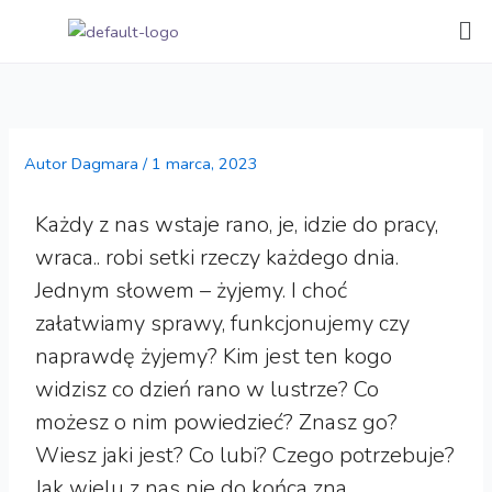
Przejdź
Me
do
treści
Autor
Dagmara
/
1 marca, 2023
Każdy z nas wstaje rano, je, idzie do pracy,
wraca.. robi setki rzeczy każdego dnia.
Jednym słowem – żyjemy. I choć
załatwiamy sprawy, funkcjonujemy czy
naprawdę żyjemy? Kim jest ten kogo
widzisz co dzień rano w lustrze? Co
możesz o nim powiedzieć? Znasz go?
Wiesz jaki jest? Co lubi? Czego potrzebuje?
Jak wielu z nas nie do końca zna