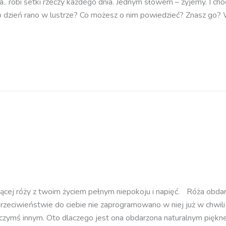
aca.. robi setki rzeczy każdego dnia. Jednym słowem – żyjemy. I c
 dzień rano w lustrze? Co możesz o nim powiedzieć? Znasz go? Wi
cej róży z twoim życiem pełnym niepokoju i napięć. Róża obdarow
eciwieństwie do ciebie nie zaprogramowano w niej już w chwili n
ć czymś innym. Oto dlaczego jest ona obdarzona naturalnym piękn