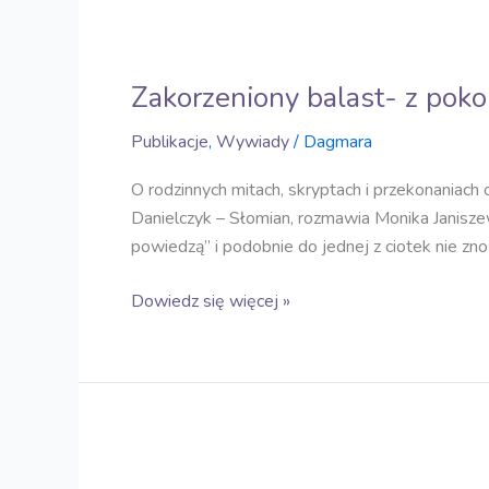
Zakorzeniony
balast-
Zakorzeniony balast- z poko
z
pokolenia
Publikacje
,
Wywiady
/
Dagmara
na
pokolenie
O rodzinnych mitach, skryptach i przekonaniac
Danielczyk – Słomian, rozmawia Monika Janisze
powiedzą” i podobnie do jednej z ciotek nie zn
Dowiedz się więcej »
Wystąpienia
telewizyjne