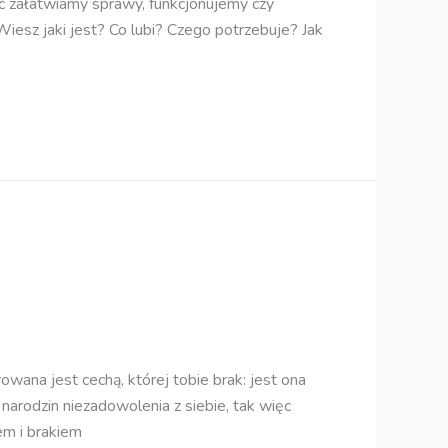
hoć załatwiamy sprawy, funkcjonujemy czy
esz jaki jest? Co lubi? Czego potrzebuje? Jak
ana jest cechą, której tobie brak: jest ona
arodzin niezadowolenia z siebie, tak więc
em i brakiem