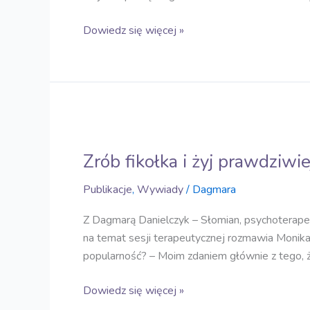
Dowiedz się więcej »
Zrób
fikołka
Zrób fikołka i żyj prawdziwie
i
żyj
Publikacje
,
Wywiady
/
Dagmara
prawdziwiej
Z Dagmarą Danielczyk – Słomian, psychoterapeut
na temat sesji terapeutycznej rozmawia Monik
popularność? – Moim zdaniem głównie z tego, ż
Dowiedz się więcej »