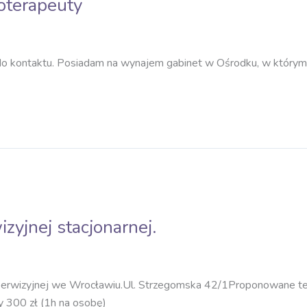
oterapeuty
do kontaktu. Posiadam na wynajem gabinet w Ośrodku, w którym są
yjnej stacjonarnej.
erwizyjnej we Wrocławiu.Ul. Strzegomska 42/1Proponowane term
 300 zł (1h na osobę)