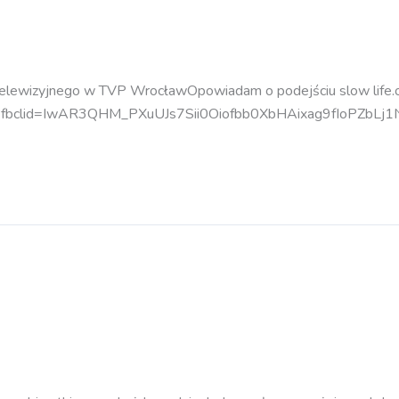
telewizyjnego w TVP WrocławOpowiadam o podejściu slow life.
19?fbclid=IwAR3QHM_PXuUJs7Sii0Oiofbb0XbHAixag9fIoPZbLj