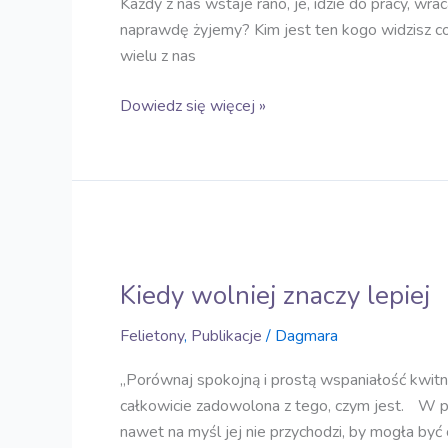
Każdy z nas wstaje rano, je, idzie do pracy, wr
naprawdę żyjemy? Kim jest ten kogo widzisz co
wielu z nas
Dowiedz się więcej »
Kiedy
wolniej
Kiedy wolniej znaczy lepiej
znaczy
lepiej
Felietony
,
Publikacje
/
Dagmara
„Porównaj spokojną i prostą wspaniałość kwitną
całkowicie zadowolona z tego, czym jest. W prz
nawet na myśl jej nie przychodzi, by mogła by