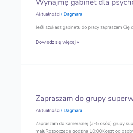
Wynajmę gabinet dla psych
dla
psychoterapeuty
Aktualności
/
Dagmara
Jeśli szukasz gabinetu do pracy zapraszam Cię 
Dowiedz się więcej »
Zapraszam
do
Zapraszam do grupy superwiz
grupy
superwizyjnej
Aktualności
/
Dagmara
stacjonarnej.
Zapraszam do kameralnej (3-5 osób) grupy sup
majuRozpoczęcie godzina 10:00Koszt od osoby