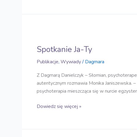
Spotkanie
Ja-
Spotkanie Ja-Ty
Ty
Publikacje
,
Wywiady
/
Dagmara
Z Dagmarą Danielczyk – Słomian, psychoterapeut
autentycznym rozmawia Monika Janiszewska. – G
psychoterapia mieszcząca się w nurcie egzyste
Dowiedz się więcej »