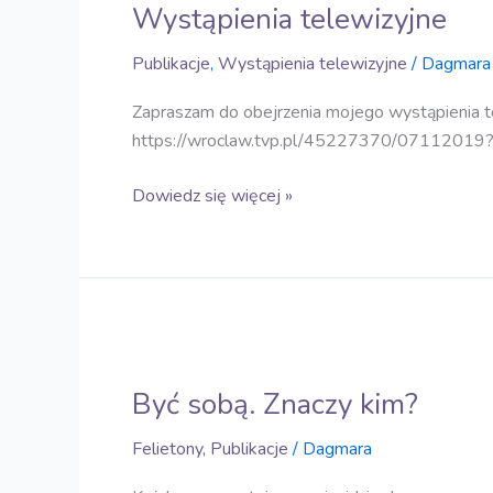
Wystąpienia telewizyjne
Publikacje
,
Wystąpienia telewizyjne
/
Dagmara
Zapraszam do obejrzenia mojego wystąpienia 
https://wroclaw.tvp.pl/45227370/071120
Dowiedz się więcej »
Być
sobą.
Być sobą. Znaczy kim?
Znaczy
kim?
Felietony
,
Publikacje
/
Dagmara