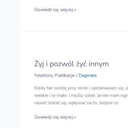
Dowiedz się więcej »
Żyj
i
Żyj i pozwól żyć innym
pozwól
żyć
Felietony
,
Publikacje
/
Dagmara
innym
Kiedy tak siedzę przy oknie i zastanawiam się, j
wielkie i te małe. I myślę sobie, że nie mam n
nawet starać się wpływać na to. Jedyne co
Dowiedz się więcej »